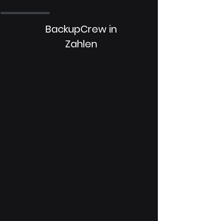
BackupCrew in
Zahlen